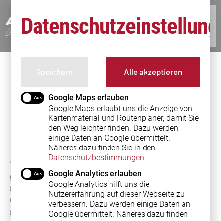
Datenschutzeinstellun
Speichern
Alle akzeptieren
WER ZAHLT NACH
Google Maps erlauben
EINEM UNFALL DAS
Google Maps erlaubt uns die Anzeige von
Kartenmaterial und Routenplaner, damit Sie
GUTACHTEN?
den Weg leichter finden. Dazu werden
einige Daten an Google übermittelt.
Näheres dazu finden Sie in den
Datenschutzbestimmungen
.
Viele Berliner und Brandenburg: Nach einem Unfall
Google Analytics erlauben
geht der Stress erst richtig los. In der Regel muss
Google Analytics hilft uns die
nämlich
ein Sachverständiger das Auto anschauen
Nutzererfahrung auf dieser Webseite zu
und die ungefähre Schadenshöhe einschätzen. Doch
verbessern. Dazu werden einige Daten an
nicht immer werden die Kosten des mehrere hundert
Google übermittelt. Näheres dazu finden