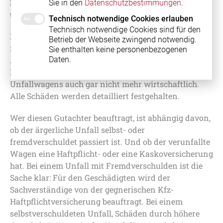
Euro teuren Gutachtens von der Versicherung
Sie in den
Datenschutzbestimmungen
.
übernommen.
Technisch notwendige Cookies erlauben
Technisch notwendige Cookies sind für den
Der Sachverständige listet unter anderem die
Betrieb der Webseite zwingend notwendig.
notwendigen Reparaturen auf und gibt einen
Sie enthalten keine personenbezogenen
Daten.
Ausblick auf die zu erwartenden Gesamtkosten.
Manchmal ist eine Instandsetzung eines
Unfallwagens auch gar nicht mehr wirtschaftlich.
Alle Schäden werden detailliert festgehalten.
Wer diesen Gutachter beauftragt, ist abhängig davon,
ob der ärgerliche Unfall selbst- oder
fremdverschuldet passiert ist. Und ob der verunfallte
Wagen eine Haftpflicht- oder eine Kaskoversicherung
hat. Bei einem Unfall mit Fremdverschulden ist die
Sache klar: Für den Geschädigten wird der
Sachverständige von der gegnerischen Kfz-
Haftpflichtversicherung beauftragt. Bei einem
selbstverschuldeten Unfall, Schäden durch höhere